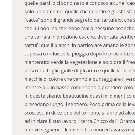
quelle parti io ci sono nato e conosco alcune “ca
solo un bambino, quelle che quando è giusta stag
“cacce” sono il grande segreto del tartufaio, che
che lui non indicherebbe mai a nessuno neanche 
una carraia in direzione est che, diventata sentier
tartufi, quelli bianchi in particolare amano le zo
copiosa confluisce la pioggia dopo le precipitazion
mantenuto verde la vegetazione e solo ora il fre
bosco. Le foglie gialle degli aceri e quelle viola d
macchie di colore che vanno a punteggiare il verde
mentre più in basso cominciano a prendere colore
in questa silente beatitudine quasi mi dimentico 
precedono lungo il sentiero. Poco prima della lev
scosceso in direzione del torrente si apre ad alcu
ad iniziare il suo lavoro; “cerca Chicco dai”. Oram
muove seguendo le mie indicazioni ed avanza eseg