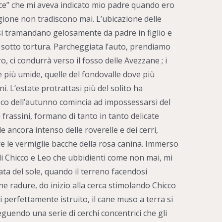
cce” che mi aveva indicato mio padre quando ero
ione non tradiscono mai. L’ubicazione delle
 si tramandano gelosamente da padre in figlio e
sotto tortura. Parcheggiata l’auto, prendiamo
o, ci condurrà verso il fosso delle Avezzane ; i
ne più umide, quelle del fondovalle dove più
i. L’estate protrattasi più del solito ha
sco dell’autunno comincia ad impossessarsi del
ei frassini, formano di tanto in tanto delicate
 ancora intenso delle roverelle e dei cerri,
 le vermiglie bacche della rosa canina. Immerso
di Chicco e Leo che ubbidienti come non mai, mi
ata del sole, quando il terreno facendosi
ne radure, do inizio alla cerca stimolando Chicco
ai perfettamente istruito, il cane muso a terra si
uendo una serie di cerchi concentrici che gli