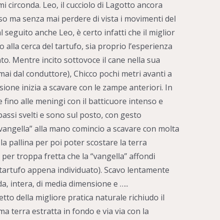
i circonda. Leo, il cucciolo di Lagotto ancora
so ma senza mai perdere di vista i movimenti del
eguito anche Leo, è certo infatti che il miglior
alla cerca del tartufo, sia proprio l’esperienza
to. Mentre incito sottovoce il cane nella sua
mai dal conduttore), Chicco pochi metri avanti a
sione inizia a scavare con le zampe anteriori. In
 fino alle meningi con il batticuore intenso e
passi svelti e sono sul posto, con gesto
 “vangella” alla mano comincio a scavare con molta
la pallina per poi poter scostare la terra
per troppa fretta che la “vangella” affondi
 tartufo appena individuato). Scavo lentamente
a, intera, di media dimensione e …..
to della migliore pratica naturale richiudo il
ma terra estratta in fondo e via via con la