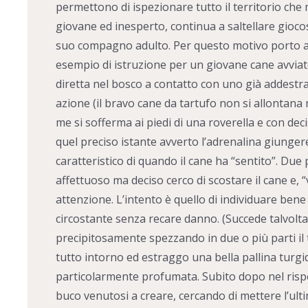
permettono di ispezionare tutto il territorio che m
giovane ed inesperto, continua a saltellare gioco
suo compagno adulto. Per questo motivo porto al s
esempio di istruzione per un giovane cane avviato 
diretta nel bosco a contatto con uno già addestra
azione (il bravo cane da tartufo non si allontana 
me si sofferma ai piedi di una roverella e con deci
quel preciso istante avverto l’adrenalina giungere
caratteristico di quando il cane ha “sentito”. Due 
affettuoso ma deciso cerco di scostare il cane e,
attenzione. L’intento è quello di individuare bene 
circostante senza recare danno. (Succede talvolta 
precipitosamente spezzando in due o più parti il
tutto intorno ed estraggo una bella pallina turgid
particolarmente profumata. Subito dopo nel rispet
buco venutosi a creare, cercando di mettere l’ulti