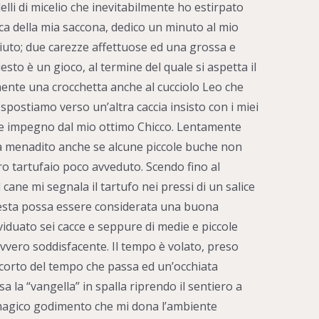
elli di micelio che inevitabilmente ho estirpato
asca della mia saccona, dedico un minuto al mio
uto; due carezze affettuose ed una grossa e
sto è un gioco, al termine del quale si aspetta il
ente una crocchetta anche al cucciolo Leo che
spostiamo verso un’altra caccia insisto con i miei
e impegno dal mio ottimo Chicco. Lentamente
o a menadito anche se alcune piccole buche non
ro tartufaio poco avveduto. Scendo fino al
cane mi segnala il tartufo nei pressi di un salice
uesta possa essere considerata una buona
ividuato sei cacce e seppure di medie e piccole
vvero soddisfacente. Il tempo è volato, preso
corto del tempo che passa ed un’occhiata
a la “vangella” in spalla riprendo il sentiero a
 magico godimento che mi dona l’ambiente