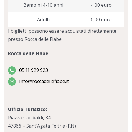
Habitat del tartufo
Il paese del Natale
Bambini 4-10 anni
4,00 euro
La cerca del tartufo con il maiale
Adulti
6,00 euro
I biglietti possono essere acquistati direttamente
Coltivazione del tartufo
presso Rocca delle Fiabe.
Rocca delle Fiabe:
0541 929 923
info@roccadellefiabe.it
Ufficio Turistico:
Piazza Garibaldi, 34
47866 – Sant’Agata Feltria (RN)