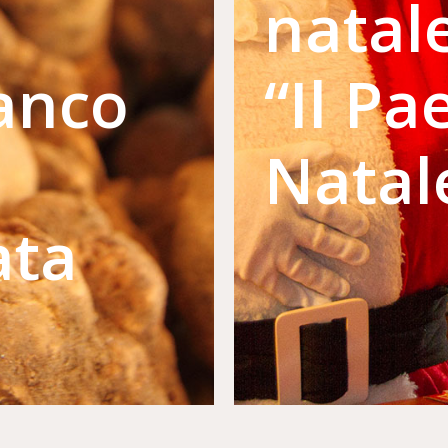
natal
anco
“Il Pa
Natal
ata