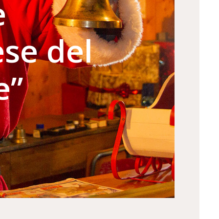
e
ese del
e”