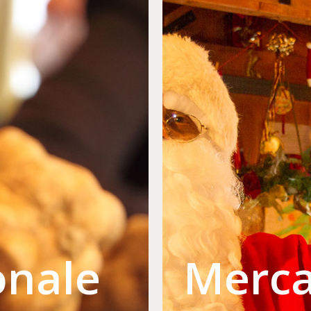
onale
Merca