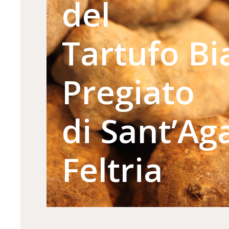
del
Tartufo Bi
Pregiato
di Sant’Ag
Feltria